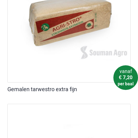
vanaf
€
7,20
per baal
Gemalen tarwestro extra fijn