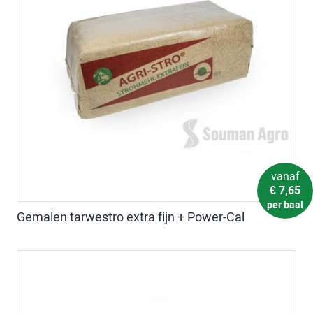
vanaf
€
7,65
per baal
Gemalen tarwestro extra fijn + Power-Cal