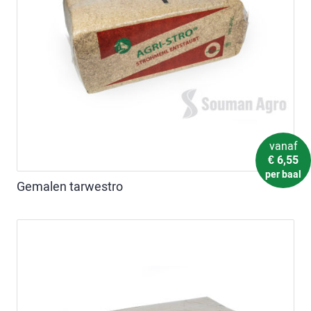
vanaf
€
6,55
per baal
Gemalen tarwestro