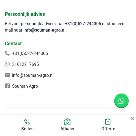
Persoonlijk advies
Bel voor persoonlijk advies naar
+31(0)527-244305
of stuur een
mail naar
info@souman-agro.nl
.
Contact
+31(0)527-244305
31612217695
info@souman-agro.nl
Souman Agro
2026 © Souman Agro B.V. | Alle prijzen zijn exclusief BTW, tenzij
anders aangegeven.
Bellen
Afhalen
Offerte