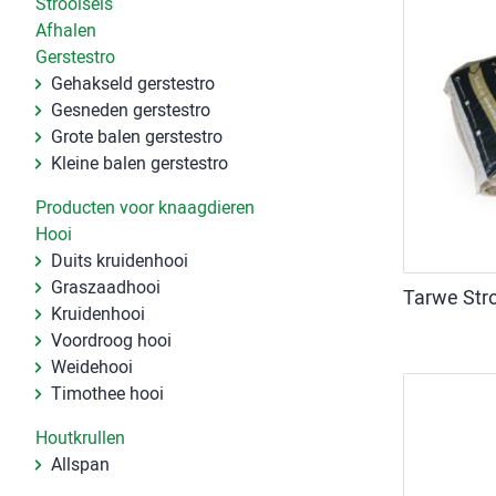
Strooisels
Afhalen
Gerstestro
Gehakseld gerstestro
Gesneden gerstestro
Grote balen gerstestro
Kleine balen gerstestro
Producten voor knaagdieren
Hooi
Duits kruidenhooi
Graszaadhooi
Tarwe Stro
Kruidenhooi
Voordroog hooi
Weidehooi
Timothee hooi
Houtkrullen
Allspan