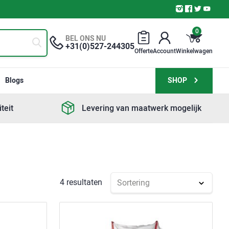
0
BEL ONS NU
+31(0)527-244305
Offerte
Account
Winkelwagen
Blogs
SHOP
teit
Levering van maatwerk mogelijk
4 resultaten