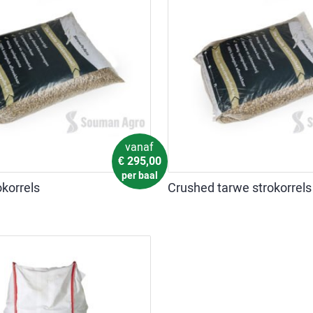
vanaf
€
295,00
per baal
korrels
Crushed tarwe strokorrels