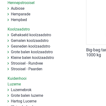
Hennepstrooisel
Aubiose
Hemparade
Hempbed
Koolzaadstro
Gehakseld koolzaadstro
Gemalen koolzaadstro
Gesneden koolzaadstro
Big-bag ta
Grote balen koolzaadstro
1000 kg
Kleine balen koolzaadstro
Strooisel - Rundvee
Strooisel - Paarden
Kuidenhooi
Luzerne
Luzernebrok
Grote balen luzerne
Hartog Lucerne