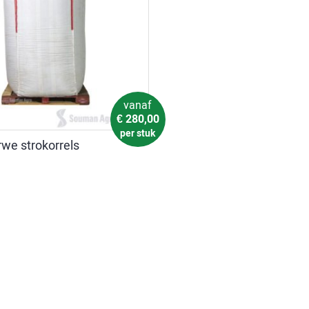
vanaf
€
280,00
per stuk
rwe strokorrels