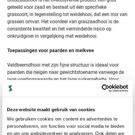
geteeld voor zaad en bestaat uit één specifieke
grassoort, in tegenstelling tot weidehooi, dat een mix van
grassen omvat. Het voordeel van graszaadhooi is de
consistente kwaliteit en het verminderde risico op
onkruidgroei in vergelijking met weidehooi.
Toepassingen voor paarden en melkvee
Veldbeemdhooi met zijn fijne structuur is ideaal voor
paarden die neigen naar gewichtstoename vanwege de
lage voedingswaarde en het lage suikergehalte. Voor
melkvee wordt dit product vaak zonder mengvoerwagen
bijgevoederd en kan het uitstekend aan het voerhek
worden aangeboden.
Deze website maakt gebruik van cookies
Efficiënte leveringsopties
We gebruiken cookies om content en advertenties te
Levering vanaf 3 grote balen (ongeveer 1,5 ton) van
personaliseren, om functies voor social media te bieden
90x120x240 cm is mogelijk door heel Nederland, met
en om ons websiteverkeer te analyseren. Ook delen we