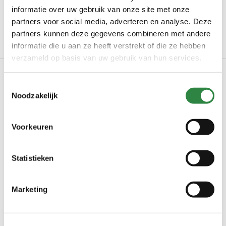
uitzondering van de Waddeneilanden.
Bekijk ook onze
informatie over uw gebruik van onze site met onze
andere soorten graszaadhooi.
partners voor social media, adverteren en analyse. Deze
*Met uitzondering van de Waddeneilanden
partners kunnen deze gegevens combineren met andere
informatie die u aan ze heeft verstrekt of die ze hebben
verzameld op basis van uw gebruik van hun services.
Toestemmingsselectie
Producteigenschappen
Noodzakelijk
Levertijd
Circa 1 week
Voorkeuren
Voordelen
Vrij van endofyten
Statistieken
Laag suikergehalte
85 tot 95% droge stof
Marketing
Toepassingen
Rundvee