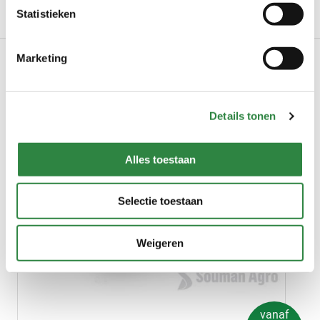
Gerelateerde producten
Statistieken
Marketing
Details tonen
Alles toestaan
Selectie toestaan
Weigeren
vanaf