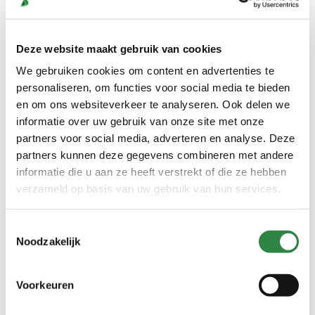
Producteigenschappen
Hoeveelheid (ton)
6, 10-12, 20-23 ton
Deze website maakt gebruik van cookies
Levertijd
Circa 1 week
We gebruiken cookies om content en advertenties te
personaliseren, om functies voor social media te bieden
Loswijze
Laten lossen, Zelf lossen
en om ons websiteverkeer te analyseren. Ook delen we
Aantal ton per vracht
20-23
informatie over uw gebruik van onze site met onze
partners voor social media, adverteren en analyse. Deze
Voordelen
partners kunnen deze gegevens combineren met andere
informatie die u aan ze heeft verstrekt of die ze hebben
Constante kwaliteit
verzameld op basis van uw gebruik van hun services.
Structuurrijk
Toestemmingsselectie
Toepassingen
Noodzakelijk
Rundvee
Geiten
Voorkeuren