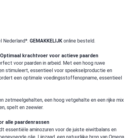
el Nederland*.
GEMAKKELIJK
online besteld.
 Optimaal krachtvoer voor actieve paarden
rfect voor paarden in arbeid. Met een hoog ruwe
 stimuleert, essentieel voor speekselproductie en
evordert een optimale voedingsstoffenopname, essentieel
en zetmeelgehalten, een hoog vetgehalte en een rijke mix
en, spelt en zeewier.
r alle paardenrassen
t essentiële aminozuren voor de juiste eiwitbalans en
oegevoegde olie. Lijnzaad, een natuurlijke bron van Omega