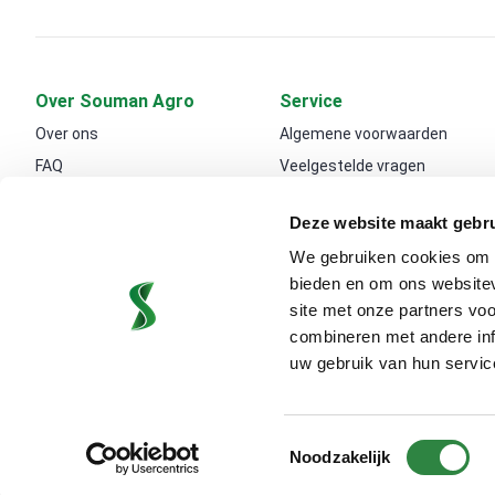
Over Souman Agro
Service
Over ons
Algemene voorwaarden
FAQ
Veelgestelde vragen
Contact
Shop
Deze website maakt gebru
Vacatures
Weegbrug
We gebruiken cookies om c
Export
Transport
bieden en om ons websitev
Klantverhalen
Blogs
site met onze partners vo
combineren met andere inf
uw gebruik van hun servic
Toestemmingsselectie
Noodzakelijk
2026 ©