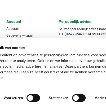
Account
Persoonlijk advies
Account
Bel voor persoonlijk advies naar
+31(0)527-244305
of stuur een
Gegevens wijzigen
info@souman-agro.nl
.
ik van cookies
Adres
ontent en advertenties te personaliseren, om functies voor soci
Vollenhoverweg 22
erkeer te analyseren. Ook delen we informatie over uw gebruik
8316 PZ Marknesse
or social media, adverteren en analyse. Deze partners kunnen 
Nederland
ormatie die u aan ze heeft verstrekt of die ze hebben verzameld
Afhalen kan tijdens onze openi
es.
Voorkeuren
Statistieken
Market
 Souman Agro B.V. | Alle prijzen zijn exclusief BTW, tenzij anders aang