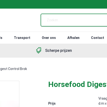
ls
Transport
Over ons
Afhalen
Contact
Scherpe prijzen
gest Control Brok
Horsefood Digest
Vraag
Prijs
d.m.v