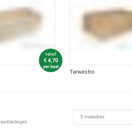
vanaf
€
4,70
per baal
Tarwestro
 aanbiedingen