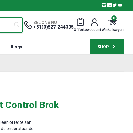
0
BEL ONS NU
+31(0)527-244305
Offerte
Account
Winkelwagen
Blogs
SHOP
 Control Brok
 een offerte aan
. de onderstaande