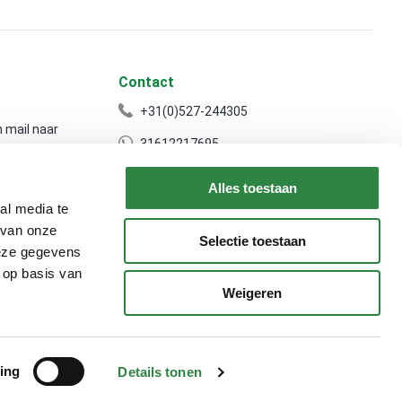
Contact
+31(0)527-244305
 mail naar
31612217695
info@souman-agro.nl
Alles toestaan
al media te
Souman Agro
 van onze
Selectie toestaan
deze gegevens
 op basis van
ngstijden.
Weigeren
ing
Details tonen
egeven.