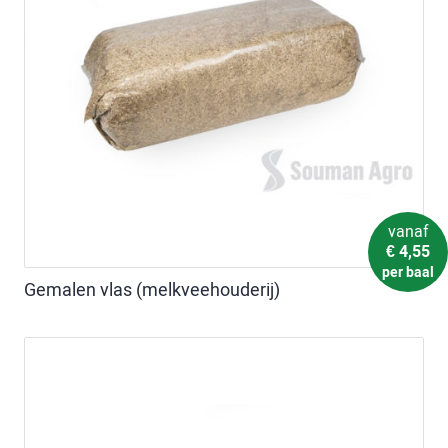
vanaf
€
4,55
per baal
Gemalen vlas (melkveehouderij)