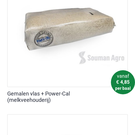
vanaf
€
4,85
per baal
Gemalen vlas + Power-Cal
(melkveehouderij)