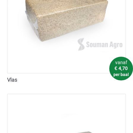
vanaf
€
4,70
per baal
Vlas