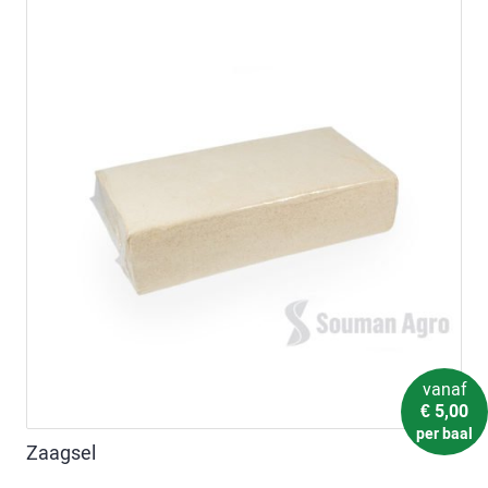
vanaf
€
5,00
per baal
Zaagsel