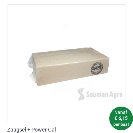
vanaf
€
6,15
per baal
Zaagsel + Power-Cal