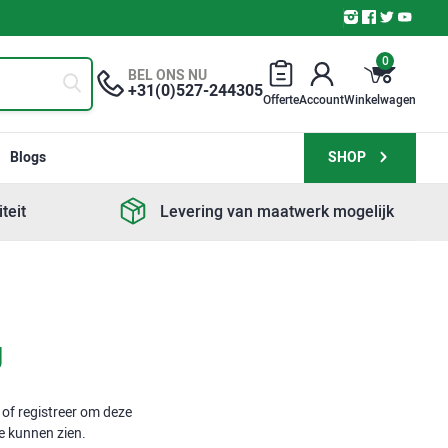
0
BEL ONS NU
+31(0)527-244305
Offerte
Account
Winkelwagen
Blogs
SHOP
teit
Levering van maatwerk mogelijk
g
 of registreer om deze
te kunnen zien.