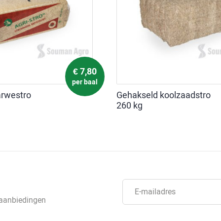
€
7,80
per baal
rwestro
Gehakseld koolzaadstro
260 kg
 aanbiedingen