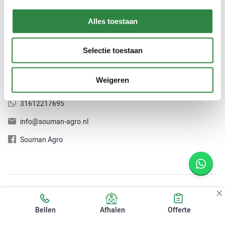
Persoonlijk advies
Alles toestaan
Bel voor persoonlijk advies naar
+31(0)527-244305
of stuur een
mail naar
info@souman-agro.nl
.
Selectie toestaan
Contact
Weigeren
+31(0)527-244305
31612217695
info@souman-agro.nl
Souman Agro
2026 © Souman Agro B.V. | Alle prijzen zijn exclusief BTW, tenzij
anders aangegeven.
Bellen
Afhalen
Offerte