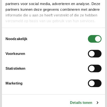
partners voor social media, adverteren en analyse. Deze
partners kunnen deze gegevens combineren met andere
informatie die u aan ze heeft verstrekt of die ze hebben
Over Souman Agro
Service
verzameld op basis van uw gebruik van hun services.
Over ons
Algemene voorwaarden
FAQ
Veelgestelde vragen
Toestemmingsselectie
Noodzakelijk
Contact
Shop
Vacatures
Weegbrug
Export
Transport
Voorkeuren
Klantverhalen
Blogs
Statistieken
Account
Adres
Account
Vollenhoverweg 22
8316 PZ Marknesse
Marketing
Gegevens wijzigen
Nederland
Afhalen kan tijdens onze
openingstijden.
Details tonen