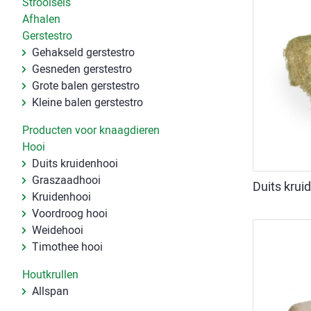
Strooisels
Afhalen
Gerstestro
Gehakseld gerstestro
Gesneden gerstestro
Grote balen gerstestro
Kleine balen gerstestro
Producten voor knaagdieren
Hooi
Duits kruidenhooi
Graszaadhooi
Duits krui
Kruidenhooi
Voordroog hooi
Weidehooi
Timothee hooi
Houtkrullen
Allspan