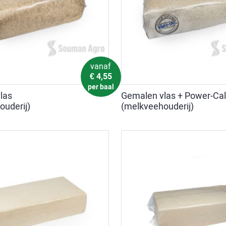
vanaf
€
4,55
per baal
las
Gemalen vlas + Power-Cal
ouderij)
(melkveehouderij)