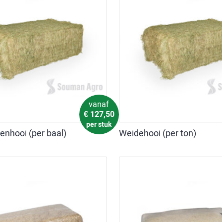
vanaf
€
127,50
per stuk
denhooi (per baal)
Weidehooi (per ton)