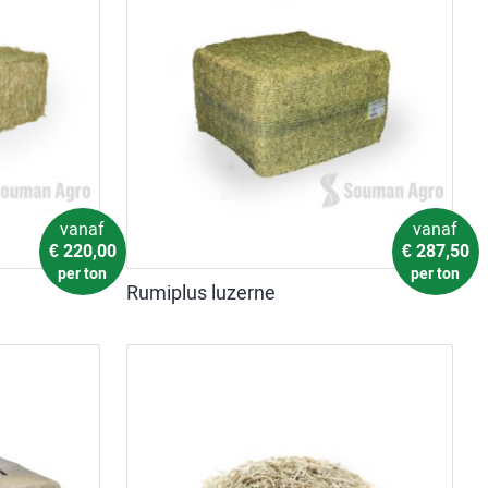
vanaf
vanaf
€
220,00
€
287,50
per ton
per ton
Rumiplus luzerne