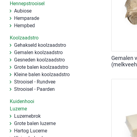
Hennepstrooisel
Aubiose
Hemparade
Hempbed
Koolzaadstro
Gehakseld koolzaadstro
Gemalen koolzaadstro
Gemalen v
Gesneden koolzaadstro
(melkveeh
Grote balen koolzaadstro
Kleine balen koolzaadstro
Strooisel - Rundvee
Strooisel - Paarden
Kuidenhooi
Luzerne
Luzernebrok
Grote balen luzerne
Hartog Lucerne