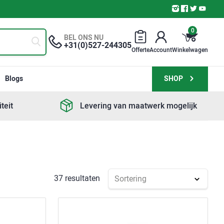
0
BEL ONS NU
+31(0)527-244305
Offerte
Account
Winkelwagen
Blogs
SHOP
teit
Levering van maatwerk mogelijk
37 resultaten