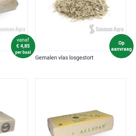
vanaf
Op
€
4,85
aanvraag
per baal
Gemalen vlas losgestort