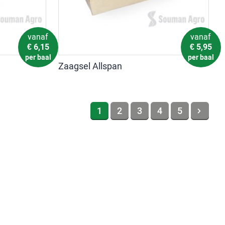
vanaf
vanaf
€
6,15
€
5,95
per baal
per baal
Zaagsel Allspan
1
2
3
4
5