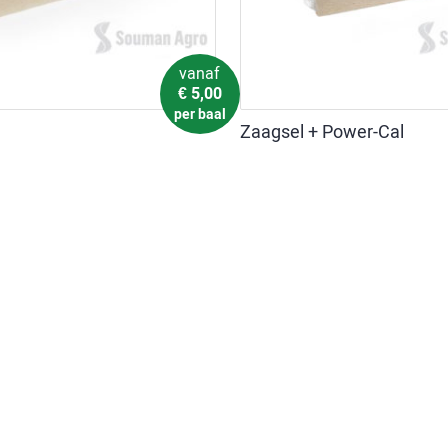
vanaf
€
5,00
per baal
Zaagsel + Power-Cal