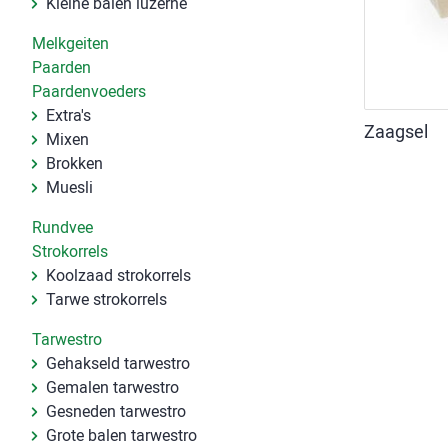
Kleine balen luzerne
Melkgeiten
Paarden
Paardenvoeders
Extra's
Zaagsel
Mixen
Brokken
Muesli
Rundvee
Strokorrels
Koolzaad strokorrels
Tarwe strokorrels
Tarwestro
Gehakseld tarwestro
Gemalen tarwestro
Gesneden tarwestro
Grote balen tarwestro