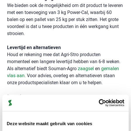
We bieden ook de mogelijkheid om dit product te leveren
met een toevoeging van 3 kg Power-Cal, waarbij 60
balen op een pallet van 25 kg per stuk zitten. Het grote
voordeel is dat u twee producten in één werkgang kunt
strooien.
Levertijd en alternatieven
Houd er rekening mee dat Agri-Stro producten
momenteel een langere levertijd hebben van 6-8 weken.
Als alternatief biedt Souman-Agro
zaagsel
en
gemalen
vlas aan
. Voor advies, overleg en alternatieven staan
onze productspecialisten klaar om u te helpen.
Let op!
Vanwege beperkte beschikbaarheid nemen wij
momenteel alleen bestellingen aan van onze vaste
afnemers van gemalen koolzaadstro. Als alternatief
hebben wij r
uime beschikbaarheid van extra fijn
Deze website maakt gebruik van cookies
gemalen tarwestro
.