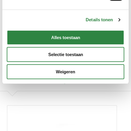
Voordelen
Stofvrij
Geen problemen m.b.t. mastitis en klebsiella
Details tonen
Neemt veel vocht en ammoniak op
Ook leverbaar met toevoeging van Power-Cal
Alles toestaan
Toepassingen
Selectie toestaan
Rundvee
Weigeren
Gerelateerde producten