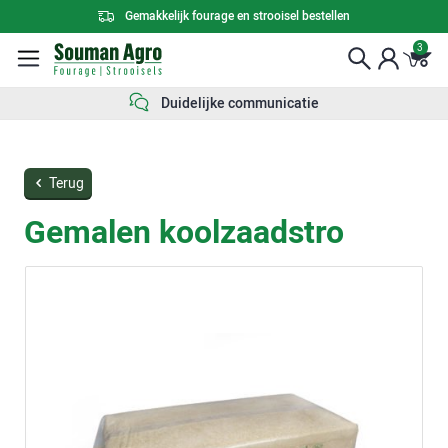
Gemakkelijk fourage en strooisel bestellen
3
Constante kwaliteit
Terug
Gemalen koolzaadstro