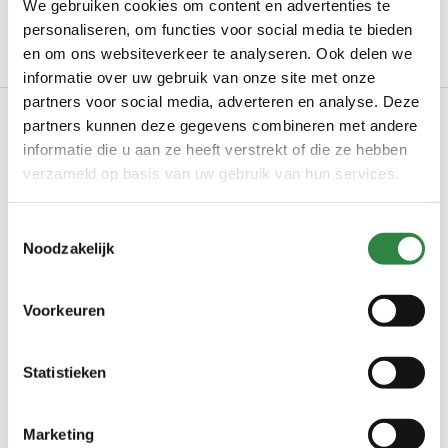
We gebruiken cookies om content en advertenties te
*Met uitzondering van de Waddeneilanden
personaliseren, om functies voor social media te bieden
en om ons websiteverkeer te analyseren. Ook delen we
informatie over uw gebruik van onze site met onze
partners voor social media, adverteren en analyse. Deze
partners kunnen deze gegevens combineren met andere
Producteigenschappen
informatie die u aan ze heeft verstrekt of die ze hebben
verzameld op basis van uw gebruik van hun services.
Aantal producten per
60
eenheid
Toestemmingsselectie
Levertijd
Circa 4 weken
Noodzakelijk
Aantal balen per pallet
60
Voorkeuren
Gemalen koolzaadstro,
Variant
Gemalen koolzaadstro met
Power-Cal
Statistieken
Hoeveelheid (kg)
23 kg
Marketing