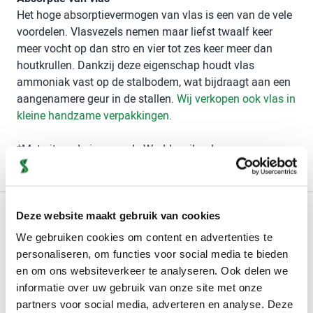
Het hoge absorptievermogen van vlas is een van de vele
voordelen. Vlasvezels nemen maar liefst twaalf keer
meer vocht op dan stro en vier tot zes keer meer dan
houtkrullen. Dankzij deze eigenschap houdt vlas
ammoniak vast op de stalbodem, wat bijdraagt aan een
aangenamere geur in de stallen.
Wij verkopen ook vlas in
kleine handzame verpakkingen.
*Met uitzondering van de Waddeneilanden
Deze website maakt gebruik van cookies
Producteigenschappen
We gebruiken cookies om content en advertenties te
personaliseren, om functies voor social media te bieden
Hoeveelheid (ton)
11-13 ton
en om ons websiteverkeer te analyseren. Ook delen we
informatie over uw gebruik van onze site met onze
Levertijd
Circa 2 weken
partners voor social media, adverteren en analyse. Deze