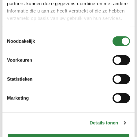
Loswijze
Walking floor
partners kunnen deze gegevens combineren met andere
informatie die u aan ze heeft verstrekt of die ze hebben
Voordelen
verzameld op basis van uw gebruik van hun services.
Hoog absorptievermogen
Toestemmingsselectie
Makkelijk te onderhouden
Noodzakelijk
Losgestort extra voordelig
Verminderd de ammoniak geur
Stofvrij
Voorkeuren
Weinig mestafval
Statistieken
Toepassingen
Paarden
Marketing
Kippen
Geiten
Details tonen
Gerelateerde producten