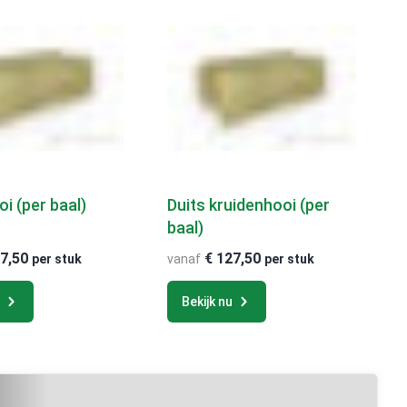
i (per baal)
Duits kruidenhooi (per
baal)
h
7,50
€
127,50
per stuk
vanaf
per stuk
u
Bekijk nu