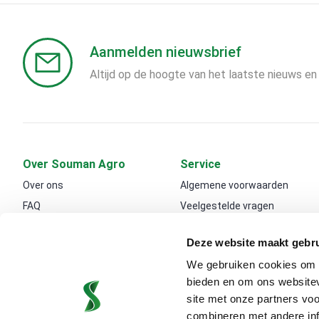
Aanmelden nieuwsbrief
Altijd op de hoogte van het laatste nieuws en
Over Souman Agro
Service
Over ons
Algemene voorwaarden
FAQ
Veelgestelde vragen
Contact
Shop
Deze website maakt gebru
Vacatures
Weegbrug
We gebruiken cookies om c
Export
Transport
bieden en om ons websitev
Klantverhalen
Blogs
site met onze partners vo
combineren met andere inf