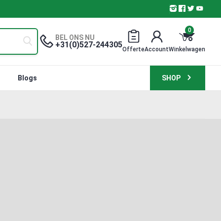
0
BEL ONS NU
+31(0)527-244305
Offerte
Account
Winkelwagen
Blogs
SHOP