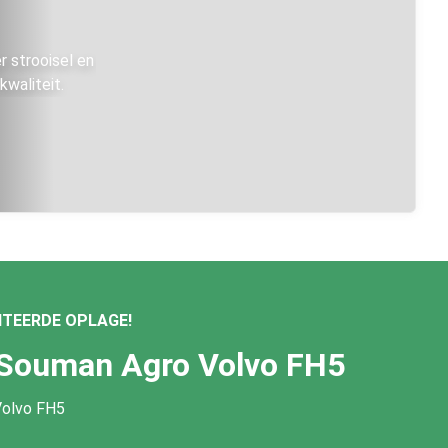
er strooisel en
kwaliteit.
MITEERDE OPLAGE!
Souman Agro Volvo FH5
Volvo FH5