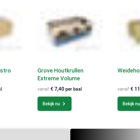
stro
Grove Houtkrullen
Weidehoo
Extreme Volume
€
7,40
€
11
l
vanaf
per baal
vanaf
Bekijk nu
Bekijk n