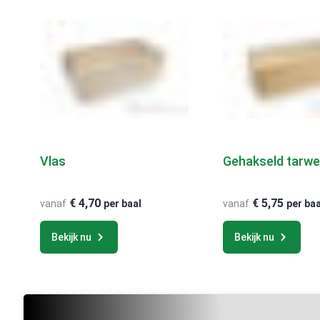
Vlas
Gehakseld tarwe
€
4,70
€
5,75
vanaf
per baal
vanaf
per baa
Bekijk nu
Bekijk nu