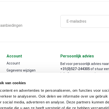
 aanbiedingen
Account
Persoonlijk advies
Account
Bel voor persoonlijk advies naar
+31(0)527-244305
of stuur een
Gegevens wijzigen
info@souman-agro.nl
.
ik van cookies
Adres
ontent en advertenties te personaliseren, om functies voor soci
Vollenhoverweg 22
erkeer te analyseren. Ook delen we informatie over uw gebruik
8316 PZ Marknesse
or social media, adverteren en analyse. Deze partners kunnen 
Nederland
ormatie die u aan ze heeft verstrekt of die ze hebben verzameld