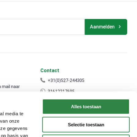
Aanmelden
Contact
+31(0)527-244305
 mail naar
31612217695
info@souman-agro.nl
Alles toestaan
Souman Agro
al media te
 van onze
Selectie toestaan
deze gegevens
 op basis van