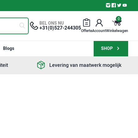
0
BEL ONS NU
+31(0)527-244305
Offerte
Account
Winkelwagen
Blogs
SHOP
teit
Levering van maatwerk mogelijk